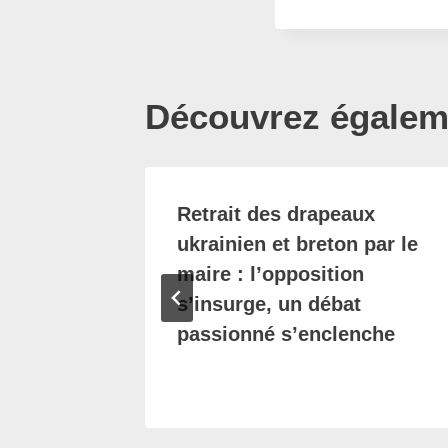
Découvrez égaleme
 un
Retrait des drapeaux
rt dans
ukrainien et breton par le
quête
maire : l’opposition
s’insurge, un débat
passionné s’enclenche