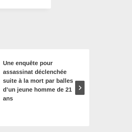
Une enquête pour
Violent
assassinat déclenchée
Nantes 
suite à la mort par balles
armes d
d’un jeune homme de 21
interve
ans
témoig
saisiss