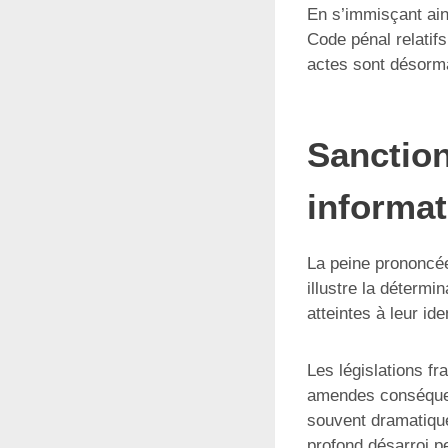
En s’immisçant ain
Code pénal relatifs 
actes sont désorma
Sanction
informat
La peine prononcée
illustre la déterm
atteintes à leur ide
Les législations f
amendes conséquen
souvent dramatiques
profond désarroi p