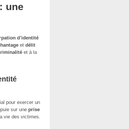
: une
pation d’identité
chantage
et
délit
riminalité
et à la
ntité
cial pour exercer un
appuie sur une
prise
a vie des victimes.