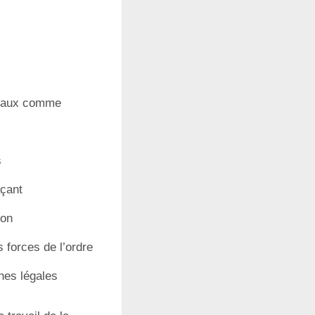
seaux comme
s
çant
ion
forces de l’ordre
hes légales