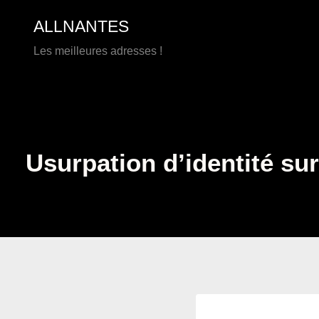
Aller
ALLNANTES
au
contenu
Les meilleures adresses !
Usurpation d’identité su