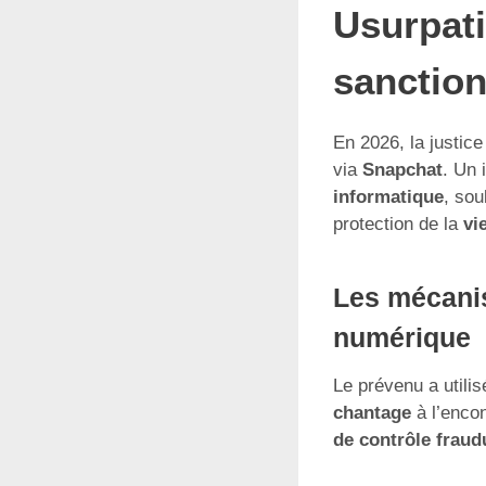
Usurpati
sanction
En 2026, la justic
via
Snapchat
. Un 
informatique
, sou
protection de la
vi
Les mécanis
numérique
Le prévenu a utilis
chantage
à l’encon
de contrôle fraud