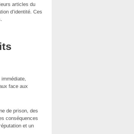
eurs articles du
tion d’identité. Ces
.
its
n immédiate,
iaux face aux
ne de prison, des
les conséquences
réputation et un