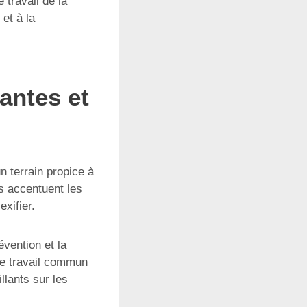
 travail de la
 et à la
antes et
n terrain propice à
es accentuent les
xifier.
vention et la
 ce travail commun
llants sur les