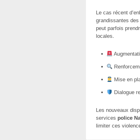
Le cas récent d’en
grandissantes des 
peut parfois prend
locales.
Augmentatio
Renforcemen
Mise en pla
Dialogue re
Les nouveaux dispo
services
police N
limiter ces violenc