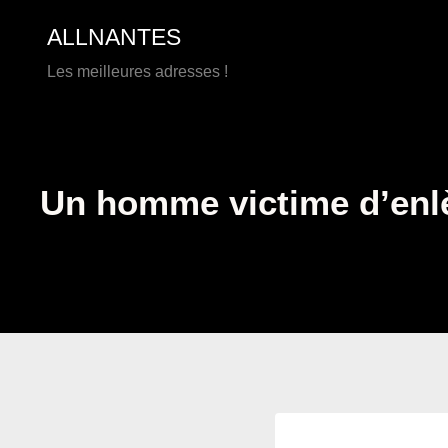
Aller
ALLNANTES
au
contenu
Les meilleures adresses !
Un homme victime d’enlè