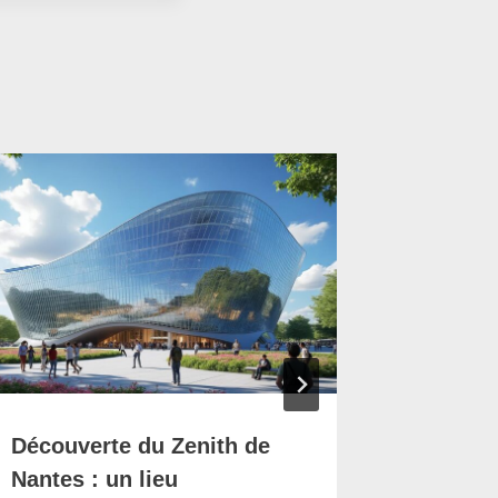
Incendi
au sud 
voiture
gaz en 
Découverte du Zenith de
Nantes : un lieu