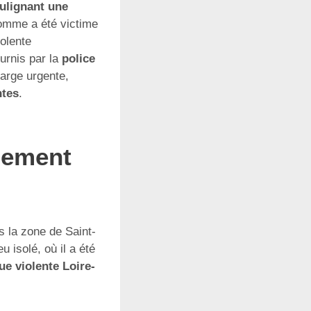
oulignant une
mme a été victime
olente
urnis par la
police
harge urgente,
ntes
.
lement
s la zone de Saint-
u isolé, où il a été
ue violente Loire-