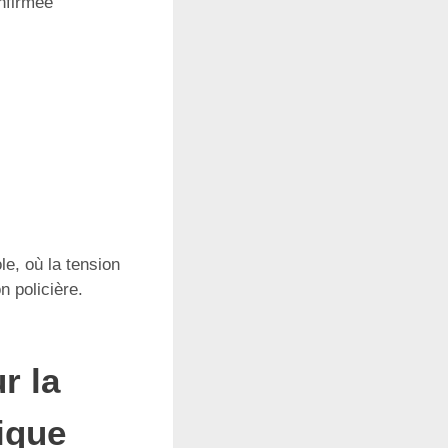
nfirmée
le, où la tension
n policière.
r la
tique