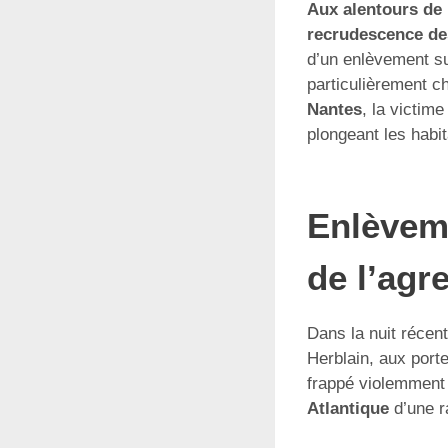
Aux alentours de 
recrudescence des
d’un enlèvement su
particulièrement c
Nantes
, la victim
plongeant les habi
Enlèvem
de l’agr
Dans la nuit récen
Herblain, aux porte
frappé violemment
Atlantique
d’une ra