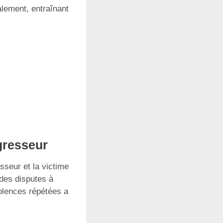
lement, entraînant
agresseur
sseur et la victime
 des disputes à
iolences répétées a