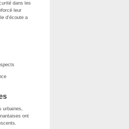
curité dans les
forcé leur
ule d’écoute a
uspects
ence
es
s urbaines,
nantaises ont
escents.