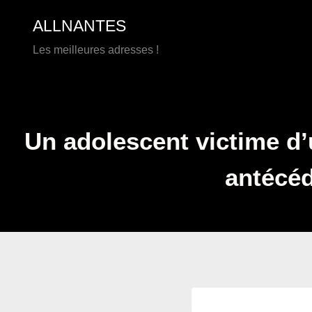
Aller
ALLNANTES
au
contenu
Les meilleures adresses !
Un adolescent victime d
antécéd