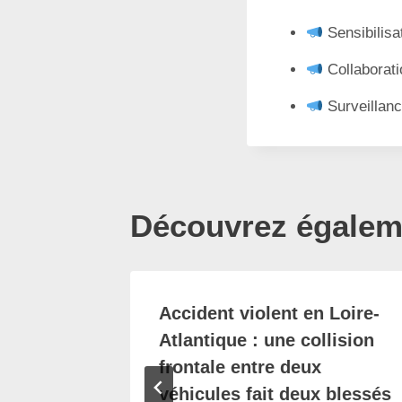
Sensibilisa
Collaborati
Surveillanc
Découvrez égaleme
e : un
Accident violent en Loire-
dent
Atlantique : une collision
nt-
frontale entre deux
véhicules fait deux blessés