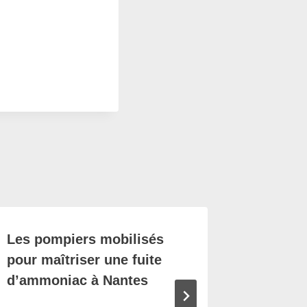
Les pompiers mobilisés
Procès 
pour maîtriser une fuite
Nadia H
d’ammoniac à Nantes
l’accus
compor