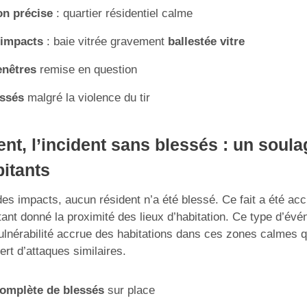
on précise
: quartier résidentiel calme
impacts
: baie vitrée gravement
ballestée vitre
enêtres
remise en question
essés
malgré la violence du tir
t, l’incident sans blessés : un soul
bitants
des impacts, aucun résident n’a été blessé. Ce fait a été ac
tant donné la proximité des lieux d’habitation. Ce type d’évé
ulnérabilité accrue des habitations dans ces zones calmes qu
ert d’attaques similaires.
omplète de blessés
sur place