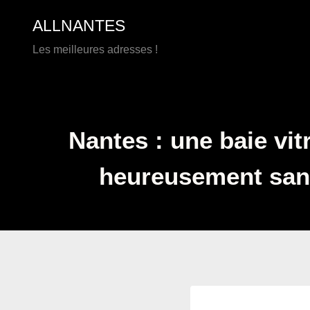
Aller
ALLNANTES
au
contenu
Les meilleures adresses !
Nantes : une baie vit
heureusement sans