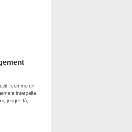
agement
cueilli comme un
nement interpelle
i, jusque-là,