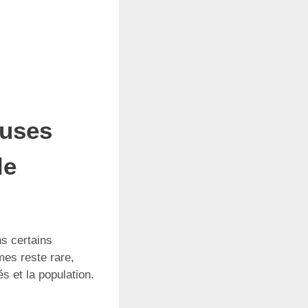
auses
le
ns certains
mes reste rare,
s et la population.