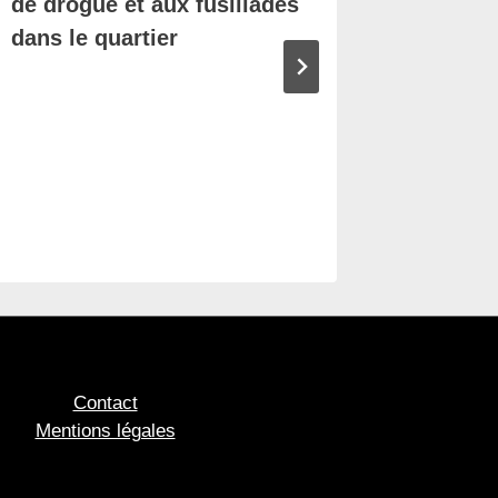
de drogue et aux fusillades
dans le quartier
Un ince
commer
Nantes
Contact
Mentions légales