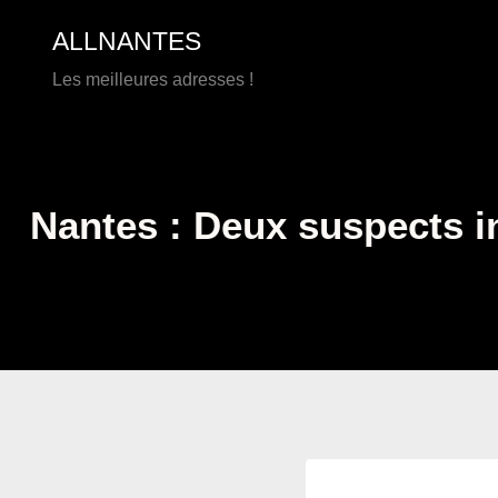
Aller
ALLNANTES
au
contenu
Les meilleures adresses !
Nantes : Deux suspects in