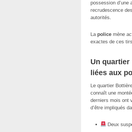
possession d’une ar
recrudescence de
autorités.
La
police
mène act
exactes de ces tirs
Un quartier
liées aux po
Le quartier Bottièr
connaît une montée
derniers mois ont v
d’être impliqués da
Deux suspec