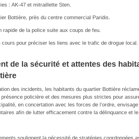
es : AK-47 et mitraillette Sten.
tier Bottière, près du centre commercial Paridis.
n rapide de la police suite aux coups de feu.
cours pour préciser les liens avec le trafic de drogue local.
t de la sécurité et attentes des habit
tière
ation des incidents, les habitants du quartier Bottière réclam
 présence policière et des mesures plus strictes pour assure
ipalité, en concertation avec les forces de l’ordre, envisag
res afin de lutter efficacement contre la délinquance et le 
ments soulignent la nécessité de stratégies coordonnées a