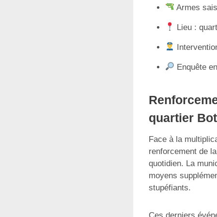
Armes saisi
Lieu : quar
Interventio
Enquête en 
Renforcemen
quartier Bot
Face à la multiplic
renforcement de la
quotidien. La munic
moyens supplémentai
stupéfiants.
Ces derniers événe