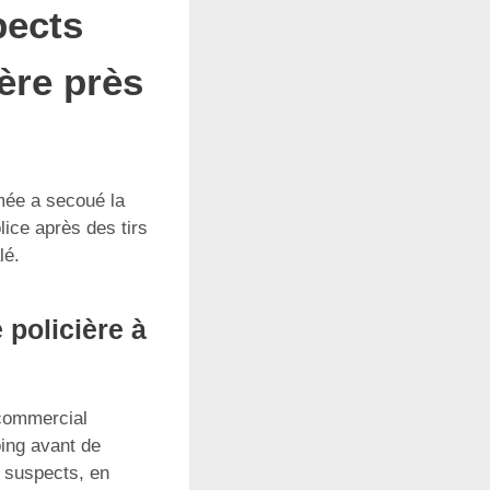
pects
ière près
mée a secoué la
lice après des tirs
lé.
 policière à
 commercial
oing avant de
x suspects, en