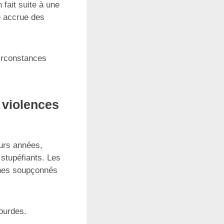
 fait suite à une
e accrue des
irconstances
s violences
eurs années,
stupéfiants. Les
eunes soupçonnés
ourdes.