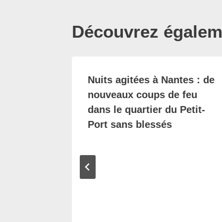
Découvrez égaleme
tin,
Nuits agitées à Nantes : de
e
nouveaux coups de feu
dans le quartier du Petit-
es
Port sans blessés
cèlement