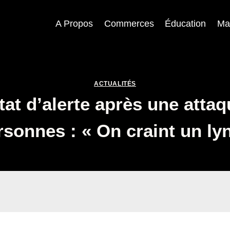
A Propos
Commerces
Éducation
Ma
ACTUALITÉS
tat d’alerte après une atta
rsonnes : « On craint un l