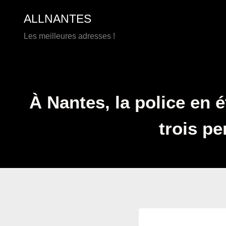
Aller
ALLNANTES
au
contenu
Les meilleures adresses !
À Nantes, la police en é
trois pe