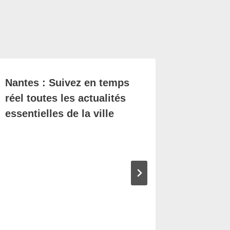
Nantes : Suivez en temps
« Silen
réel toutes les actualités
l’obscur
essentielles de la ville
deux ad
de creu
tombe à