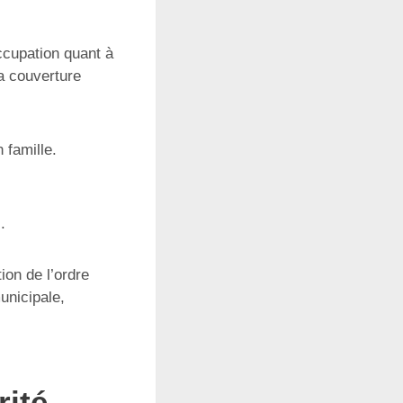
ccupation quant à
la couverture
 famille.
.
ion de l’ordre
unicipale,
rité