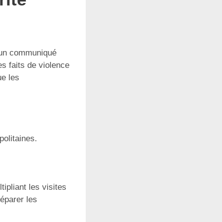
s un communiqué
s faits de violence
ue les
olitaines.
ipliant les visites
réparer les