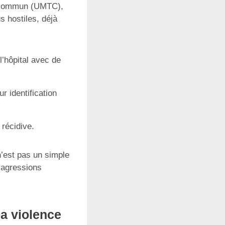
en commun (UMTC),
s hostiles, déjà
l’hôpital avec de
r identification
 récidive.
n’est pas un simple
s agressions
la violence