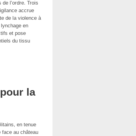
de l’ordre. Trois
vigilance accrue
te de la violence à
e lynchage en
tifs et pose
iels du tissu
pour la
itains, en tenue
e face au château