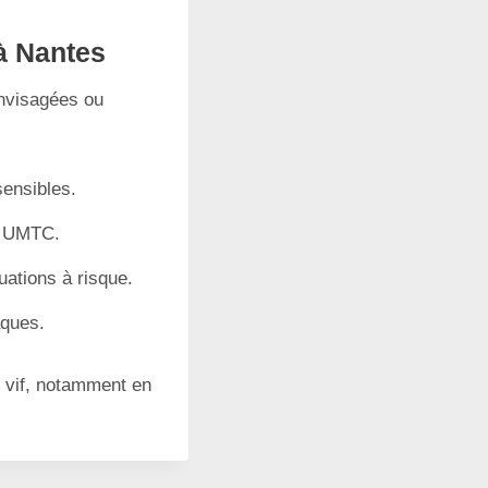
 à Nantes
envisagées ou
ensibles.
et UMTC.
uations à risque.
aques.
s vif, notamment en