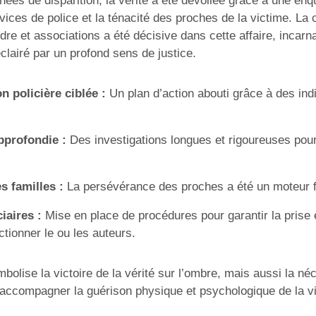
nées de disparition, la vérité a été dévoilée grâce à une en
vices de police et la ténacité des proches de la victime. La c
rdre et associations a été décisive dans cette affaire, incarn
éclairé par un profond sens de justice.
on policière ciblée :
Un plan d’action abouti grâce à des ind
pprofondie :
Des investigations longues et rigoureuses pour
s familles :
La persévérance des proches a été un moteur 
iaires :
Mise en place de procédures pour garantir la prise 
ctionner le ou les auteurs.
mbolise la victoire de la vérité sur l’ombre, mais aussi la né
 accompagner la guérison physique et psychologique de la v