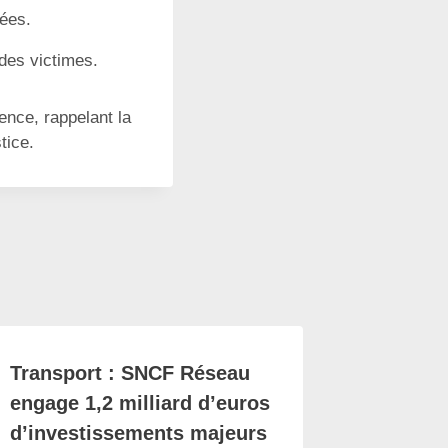
ées.
 des victimes.
ence, rappelant la
tice.
Transport : SNCF Réseau
Nantes 
engage 1,2 milliard d’euros
mouvem
d’investissements majeurs
fusilla