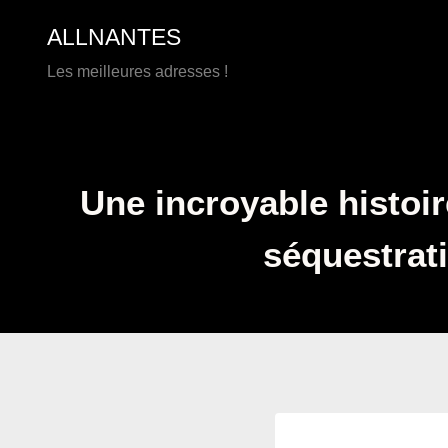
Aller
ALLNANTES
au
contenu
Les meilleures adresses !
Une incroyable histoir
séquestrat