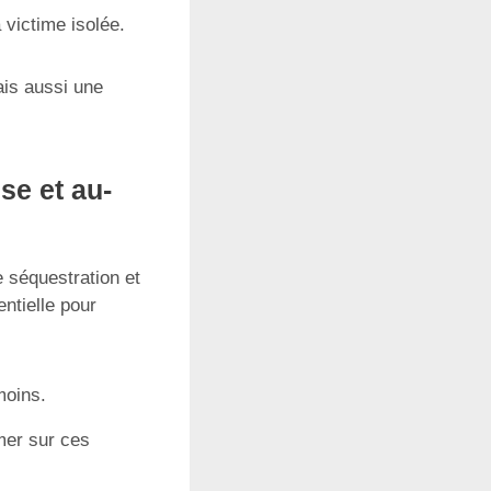
 victime isolée.
ais aussi une
se et au-
e séquestration et
entielle pour
moins.
mer sur ces