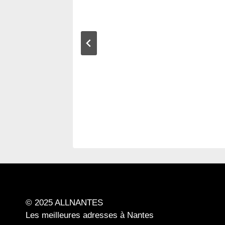
es :
leures
ojets
ovation
© 2025 ALLNANTES
Les meilleures adresses à Nantes