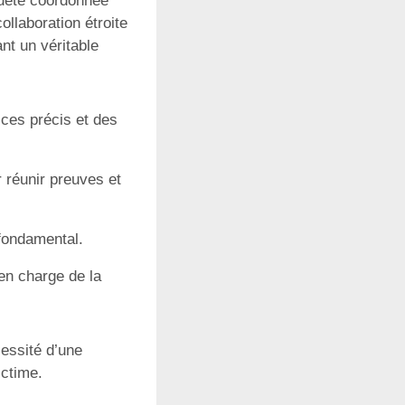
quête coordonnée
ollaboration étroite
ant un véritable
ices précis et des
 réunir preuves et
fondamental.
en charge de la
cessité d’une
ictime.