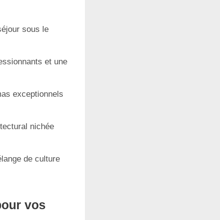
séjour sous le
essionnants et une
mas exceptionnels
itectural nichée
élange de culture
pour vos