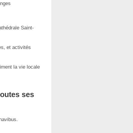
anges
thédrale Saint-
s, et activités
ent la vie locale
toutes ses
navibus.