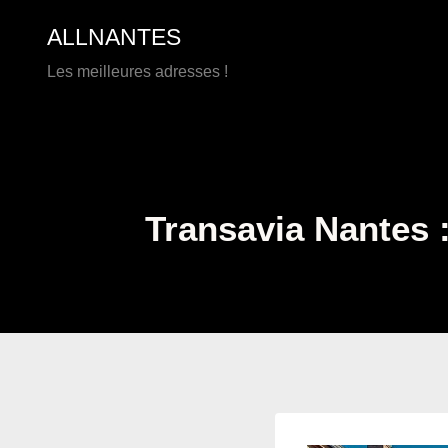
Aller
ALLNANTES
au
contenu
Les meilleures adresses !
Transavia Nantes :