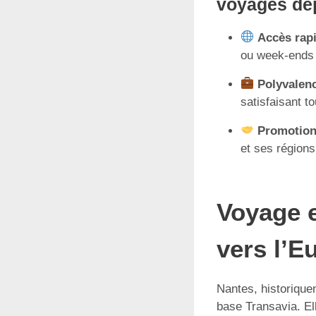
voyages de
Accès rap
ou week-ends 
Polyvalen
satisfaisant t
Promotion
et ses régions
Voyage 
vers l’E
Nantes, historique
base Transavia. Ell