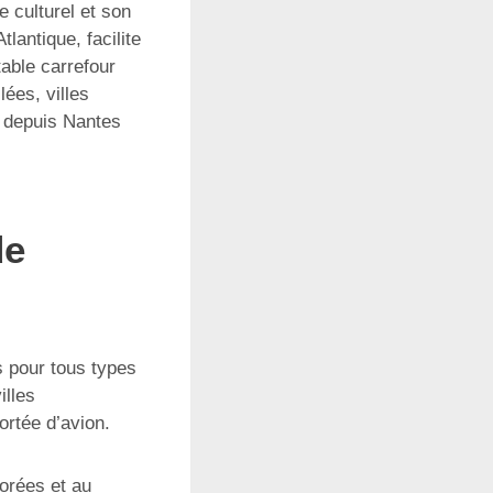
 culturel et son
lantique, facilite
table carrefour
ées, villes
a depuis Nantes
de
s pour tous types
illes
ortée d’avion.
orées et au