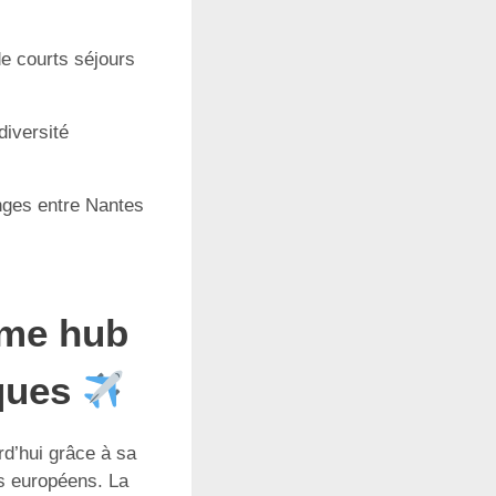
 de courts séjours
diversité
ges entre Nantes
mme hub
iques
rd’hui grâce à sa
rs européens. La