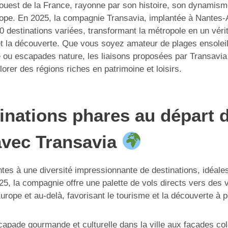
’ouest de la France, rayonne par son histoire, son dynamisme
rope. En 2025, la compagnie Transavia, implantée à Nantes-At
0 destinations variées, transformant la métropole en un véri
t la découverte. Que vous soyez amateur de plages ensoleill
e ou escapades nature, les liaisons proposées par Transavi
lorer des régions riches en patrimoine et loisirs.
inations phares au départ 
avec Transavia
ntes à une diversité impressionnante de destinations, idéale
5, la compagnie offre une palette de vols directs vers des v
rope et au-delà, favorisant le tourisme et la découverte à p
apade gourmande et culturelle dans la ville aux façades col