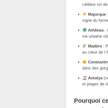
célèbre vin de
Majorque
:
signe du farnie
Athènes
: 
vie urbaine vi
Madère
: P
au cœur de l’A
Constanti
dans des gorg
Antalya
(no
et plages de r
Pourquoi ce