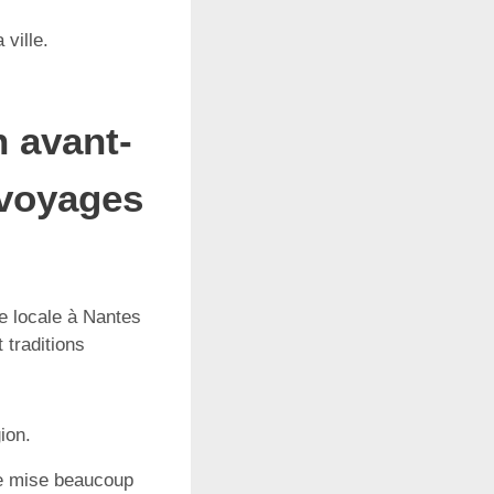
 ville.
n avant-
 voyages
ie locale à Nantes
 traditions
ion.
se mise beaucoup