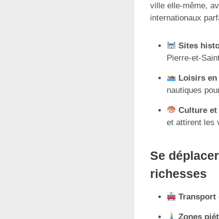
ville elle-même, a
internationaux par
Sites hist
Pierre-et-Sain
Loisirs en 
nautiques pour
Culture et
et attirent les
Se déplacer
richesses
Transpor
Zones pié