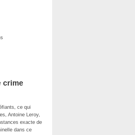
ns
e crime
fiants, ce qui
tes, Antoine Leroy,
onstances exacte de
minelle dans ce