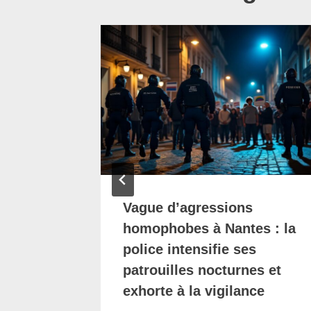
es : un
s la
é à
e
Vague d’agressions
homophobes à Nantes : la
police intensifie ses
patrouilles nocturnes et
exhorte à la vigilance