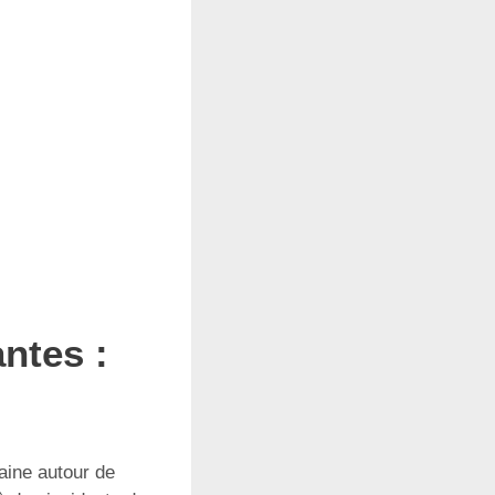
antes :
baine autour de