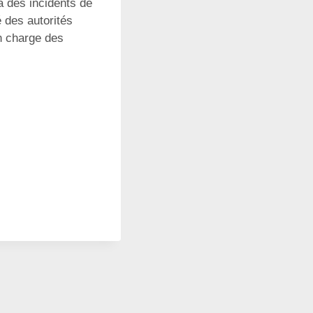
 à des incidents de
é des autorités
en charge des