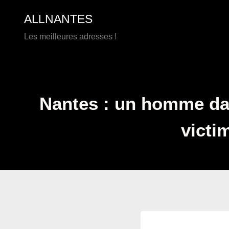
Aller
ALLNANTES
au
contenu
Les meilleures adresses !
Nantes : un homme dan
victi