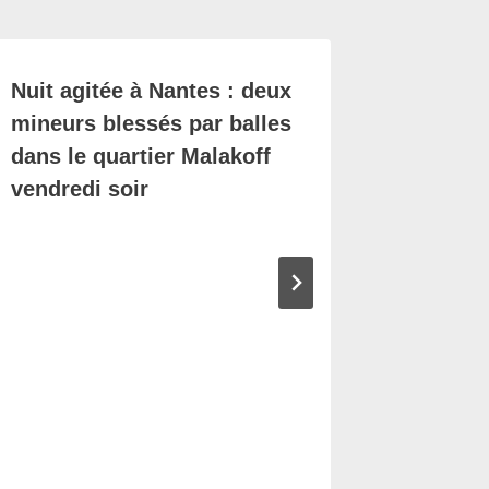
Nuit agitée à Nantes : deux
Découvr
mineurs blessés par balles
monde c
dans le quartier Malakoff
l’île de
vendredi soir
des cin
portée 