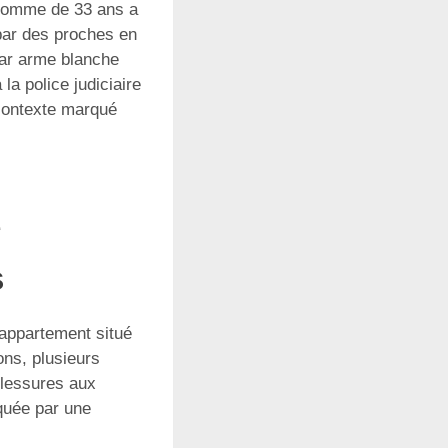
n homme de 33 ans a
 par des proches en
par arme blanche
la police judiciaire
 contexte marqué
e
s
 appartement situé
ons, plusieurs
blessures aux
quée par une