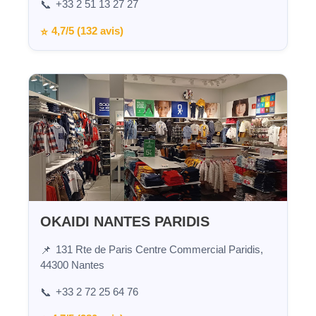
+33 2 51 13 27 27
📞
4,7/5 (132 avis)
⭐
OKAIDI NANTES PARIDIS
131 Rte de Paris Centre Commercial Paridis,
📌
44300 Nantes
+33 2 72 25 64 76
📞