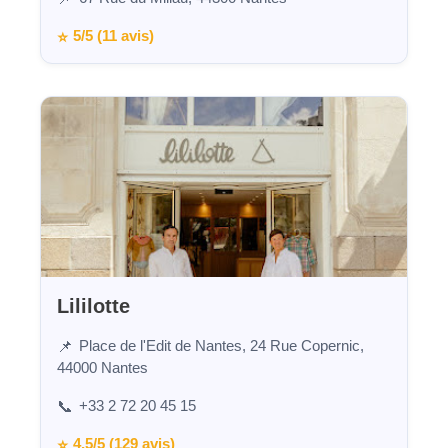
5/5 (11 avis)
⭐
Lililotte
Place de l'Edit de Nantes, 24 Rue Copernic,
📌
44000 Nantes
+33 2 72 20 45 15
📞
4,5/5 (129 avis)
⭐