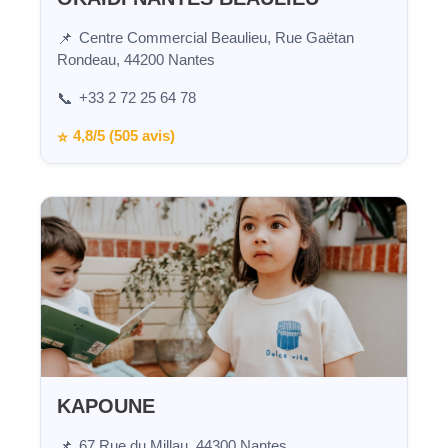
Centre Commercial Beaulieu, Rue Gaëtan
📌
Rondeau, 44200 Nantes
+33 2 72 25 64 78
📞
4,8/5 (505 avis)
⭐
KAPOUNE
67 Rue du Millau, 44300 Nantes
📌