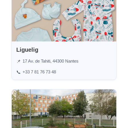
Liguelig
17 Av. de Tahiti, 44300 Nantes
📌
+33 7 81 76 73 48
📞