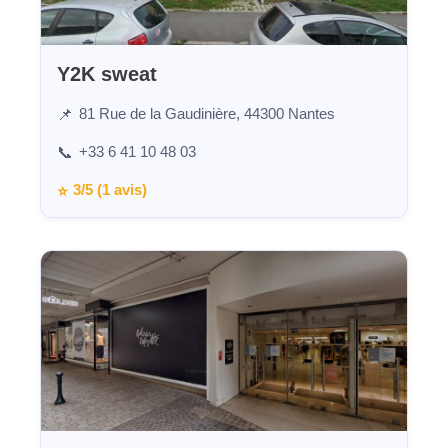
Y2K sweat
81 Rue de la Gaudinière, 44300 Nantes
📌
+33 6 41 10 48 03
📞
3/5 (1 avis)
⭐