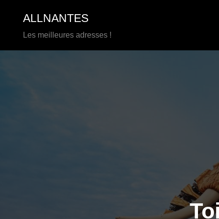
Aller
ALLNANTES
au
contenu
Les meilleures adresses !
To