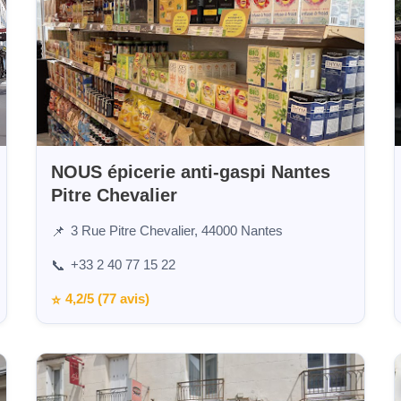
NOUS épicerie anti-gaspi Nantes
Pitre Chevalier
3 Rue Pitre Chevalier, 44000 Nantes
📌
+33 2 40 77 15 22
📞
4,2/5 (77 avis)
⭐