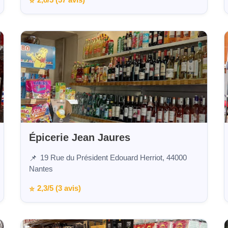
2,8/5 (57 avis)
⭐
Épicerie Jean Jaures
19 Rue du Président Edouard Herriot, 44000
📌
Nantes
2,3/5 (3 avis)
⭐