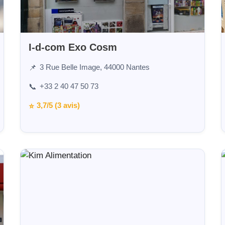
I-d-com Exo Cosm
3 Rue Belle Image, 44000 Nantes
📌
+33 2 40 47 50 73
📞
3,7/5 (3 avis)
⭐