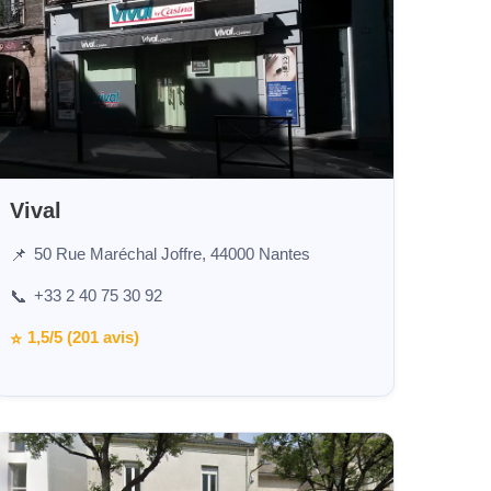
Vival
50 Rue Maréchal Joffre, 44000 Nantes
📌
+33 2 40 75 30 92
📞
1,5/5 (201 avis)
⭐