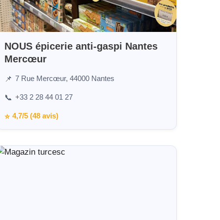
NOUS épicerie anti-gaspi Nantes
Mercœur
7 Rue Mercœur, 44000 Nantes
📌
+33 2 28 44 01 27
📞
4,7/5 (48 avis)
⭐