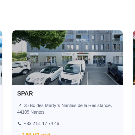
SPAR
25 Bd des Martyrs Nantais de la Résistance,
📌
44109 Nantes
+33 2 51 17 74 46
📞