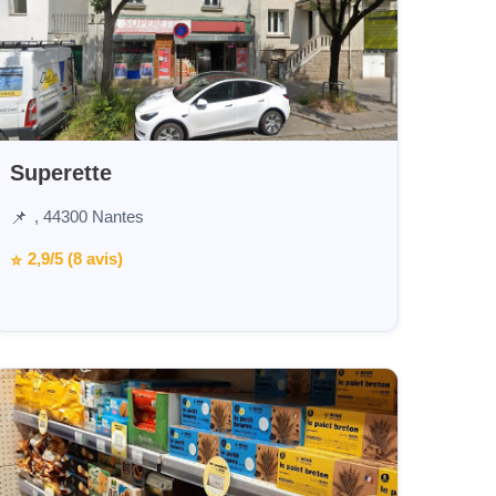
Superette
, 44300 Nantes
📌
2,9/5 (8 avis)
⭐