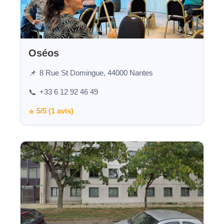
Oséos
8 Rue St Domingue, 44000 Nantes
📌
+33 6 12 92 46 49
📞
5/5 (1 avis)
⭐