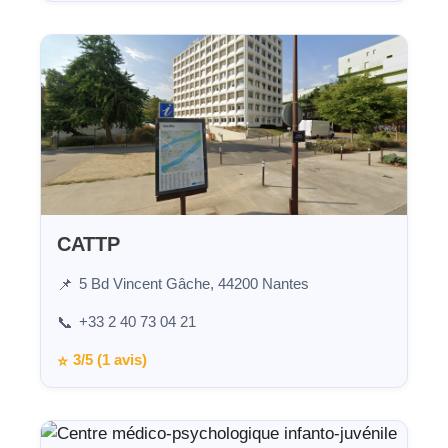
CATTP
5 Bd Vincent Gâche, 44200 Nantes
📌
+33 2 40 73 04 21
📞
3/5 (1 avis)
⭐