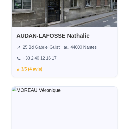
AUDAN-LAFOSSE Nathalie
25 Bd Gabriel Guist'Hau, 44000 Nantes
📌
+33 2 40 12 16 17
📞
3/5 (4 avis)
⭐