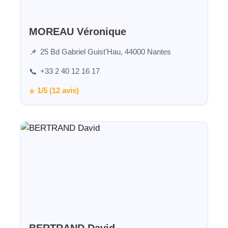
MOREAU Véronique
25 Bd Gabriel Guist'Hau, 44000 Nantes
📌
+33 2 40 12 16 17
📞
1/5 (12 avis)
⭐