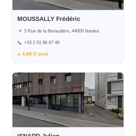
MOUSSALLY Frédéric
3 Rue de la Beraudière, 44000 Nantes
📌
+33 2 51 86 87 48
📞
4,4/5 (7 avis)
⭐