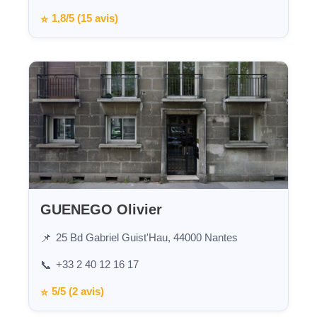
1,8/5 (15 avis)
⭐
GUENEGO Olivier
25 Bd Gabriel Guist'Hau, 44000 Nantes
📌
+33 2 40 12 16 17
📞
5/5 (2 avis)
⭐