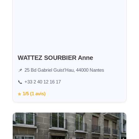
WATTEZ SOURBIER Anne
25 Bd Gabriel Guist'Hau, 44000 Nantes
📌
+33 2 40 12 16 17
📞
1/5 (1 avis)
⭐