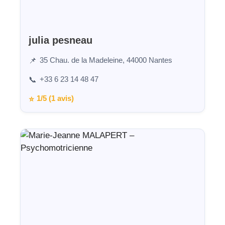
julia pesneau
35 Chau. de la Madeleine, 44000 Nantes
📌
+33 6 23 14 48 47
📞
1/5 (1 avis)
⭐