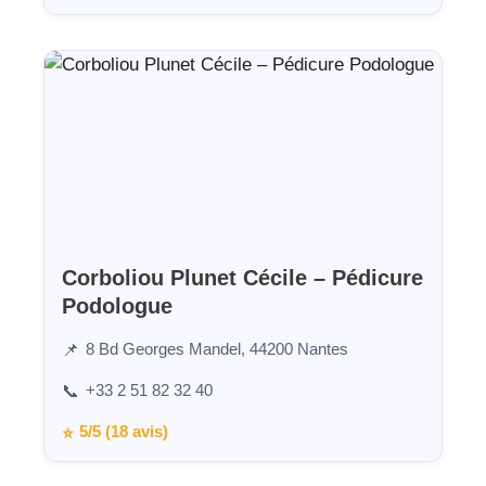
Corboliou Plunet Cécile – Pédicure
Podologue
8 Bd Georges Mandel, 44200 Nantes
📌
+33 2 51 82 32 40
📞
5/5 (18 avis)
⭐