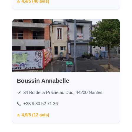
4,4/5 (40 avis)
⭐
Boussin Annabelle
34 Bd de la Prairie au Duc, 44200 Nantes
📌
+33 9 80 52 71 36
📞
4,9/5 (12 avis)
⭐