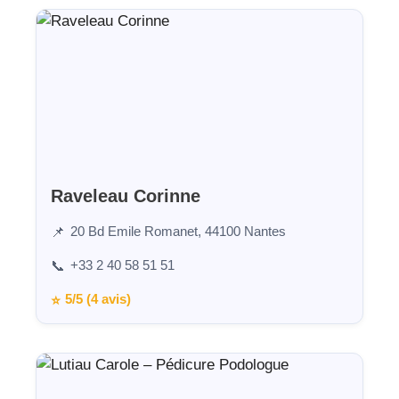
Raveleau Corinne
20 Bd Emile Romanet, 44100 Nantes
📌
+33 2 40 58 51 51
📞
5/5 (4 avis)
⭐