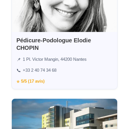
Pédicure-Podologue Elodie
CHOPIN
1 Pl. Victor Mangin, 44200 Nantes
📌
+33 2 40 74 34 68
📞
5/5 (17 avis)
⭐