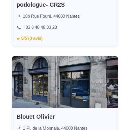
podologue- CR2S
18b Rue Fouré, 44000 Nantes
📌
+33 6 48 48 93 23
📞
5/5 (3 avis)
⭐
Blouet Olivier
1 Pl. de la Monnaie, 44000 Nantes
📌