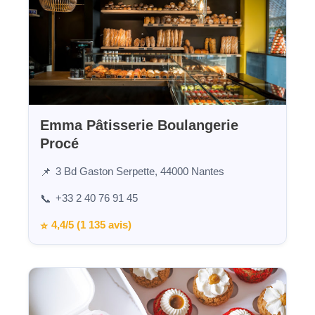
Emma Pâtisserie Boulangerie
Procé
3 Bd Gaston Serpette, 44000 Nantes
📌
+33 2 40 76 91 45
📞
4,4/5 (1 135 avis)
⭐