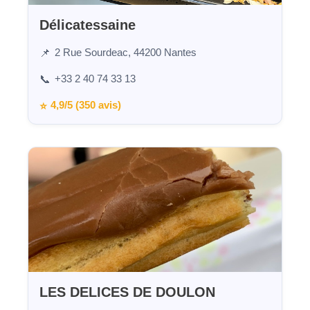
Délicatessaine
2 Rue Sourdeac, 44200 Nantes
📌
+33 2 40 74 33 13
📞
4,9/5 (350 avis)
⭐
LES DELICES DE DOULON