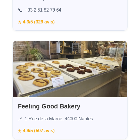
+33 2 51 82 79 64
📞
4,3/5 (329 avis)
⭐
Feeling Good Bakery
1 Rue de la Marne, 44000 Nantes
📌
4,8/5 (507 avis)
⭐