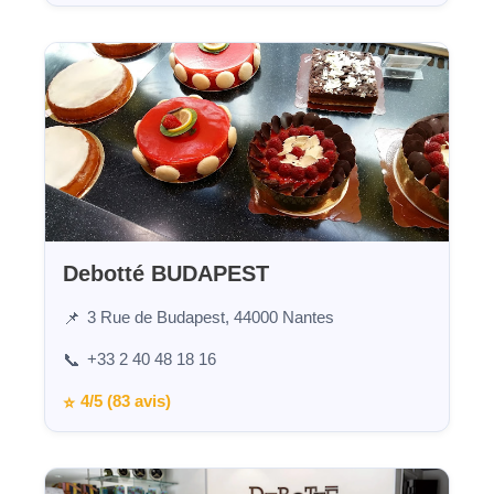
Debotté BUDAPEST
3 Rue de Budapest, 44000 Nantes
📌
+33 2 40 48 18 16
📞
4/5 (83 avis)
⭐