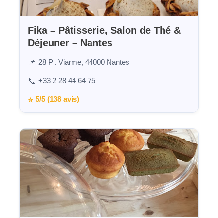
Fika – Pâtisserie, Salon de Thé &
Déjeuner – Nantes
28 Pl. Viarme, 44000 Nantes
📌
+33 2 28 44 64 75
📞
5/5 (138 avis)
⭐