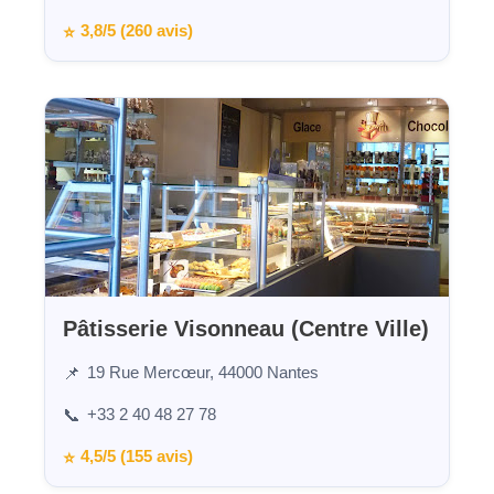
3,8/5 (260 avis)
⭐
Pâtisserie Visonneau (Centre Ville)
19 Rue Mercœur, 44000 Nantes
📌
+33 2 40 48 27 78
📞
4,5/5 (155 avis)
⭐