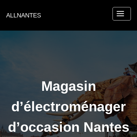
Aller
au
ALLNANTES
contenu
Magasin
d’électroménager
d’occasion Nantes