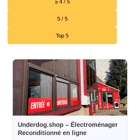
≥ 4 / 5
5 / 5
Top 5
Underdog.shop – Électroménager
Reconditionné en ligne