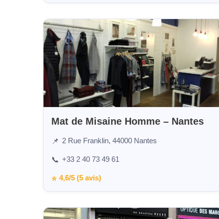
Mat de Misaine Homme – Nantes
2 Rue Franklin, 44000 Nantes
📌
+33 2 40 73 49 61
📞
4,6/5 (5 avis)
⭐