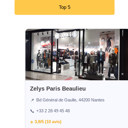
Top 5
Zelys Paris Beaulieu
Bd Général de Gaulle, 44200 Nantes
📌
+33 2 28 49 45 48
📞
3,8/5 (10 avis)
⭐