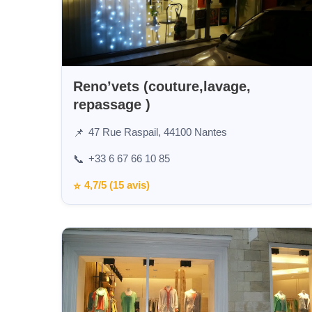
Reno’vets (couture,lavage,
repassage )
47 Rue Raspail, 44100 Nantes
📌
+33 6 67 66 10 85
📞
4,7/5 (15 avis)
⭐