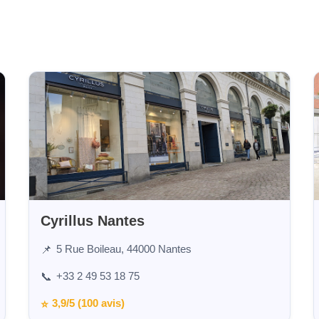
Cyrillus Nantes
5 Rue Boileau, 44000 Nantes
📌
+33 2 49 53 18 75
📞
3,9/5 (100 avis)
⭐