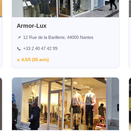
Armor-Lux
12 Rue de la Barillerie, 44000 Nantes
📌
+33 2 40 47 42 99
📞
4,5/5 (55 avis)
⭐