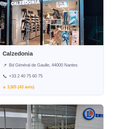
Calzedonia
Bd Général de Gaulle, 44000 Nantes
📌
+33 2 40 75 60 75
📞
3,8/5 (43 avis)
⭐