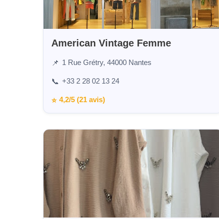
American Vintage Femme
1 Rue Grétry, 44000 Nantes
📌
+33 2 28 02 13 24
📞
4,2/5 (21 avis)
⭐