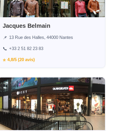
Jacques Belmain
13 Rue des Halles, 44000 Nantes
📌
+33 2 51 82 23 83
📞
4,8/5 (20 avis)
⭐