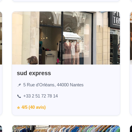
sud express
5 Rue d'Orléans, 44000 Nantes
📌
+33 2 51 72 78 14
📞
4/5 (40 avis)
⭐