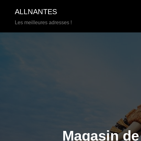
Aller
ALLNANTES
au
contenu
Les meilleures adresses !
Magasin de 