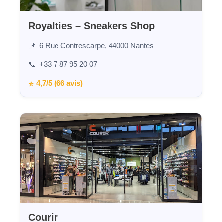
Royalties – Sneakers Shop
6 Rue Contrescarpe, 44000 Nantes
📌
+33 7 87 95 20 07
📞
4,7/5 (66 avis)
⭐
Courir