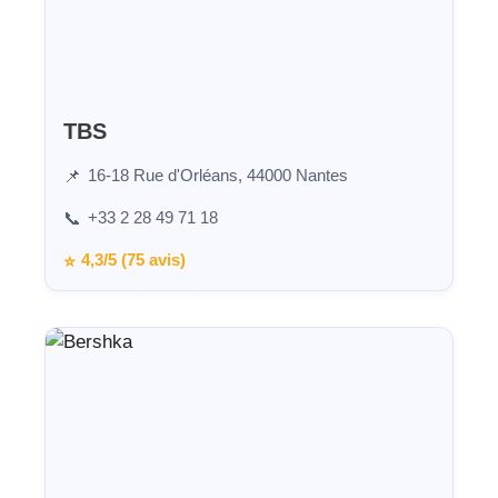
TBS
16-18 Rue d'Orléans, 44000 Nantes
📌
+33 2 28 49 71 18
📞
4,3/5 (75 avis)
⭐