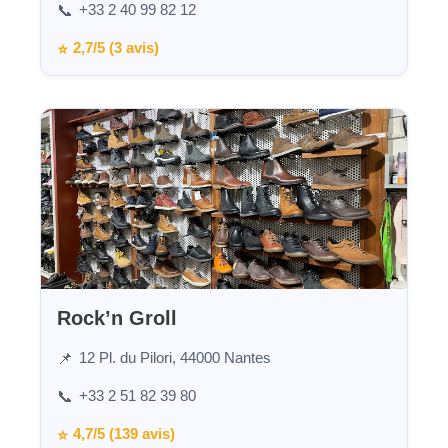
+33 2 40 99 82 12
📞
2,7/5 (3 avis)
⭐
Rock’n Groll
12 Pl. du Pilori, 44000 Nantes
📌
+33 2 51 82 39 80
📞
4,7/5 (139 avis)
⭐