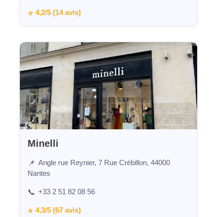
4,2/5 (14 avis)
⭐
Minelli
Angle rue Reynier, 7 Rue Crébillon, 44000
📌
Nantes
+33 2 51 82 08 56
📞
4,3/5 (67 avis)
⭐