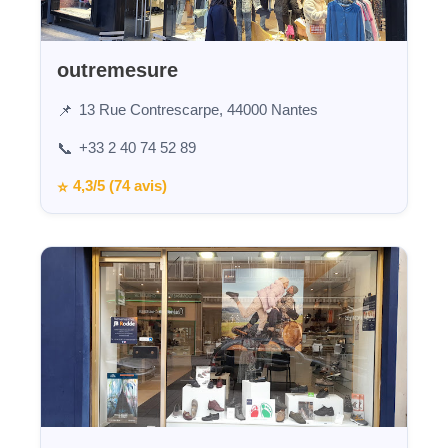
outremesure
13 Rue Contrescarpe, 44000 Nantes
📌
+33 2 40 74 52 89
📞
4,3/5 (74 avis)
⭐