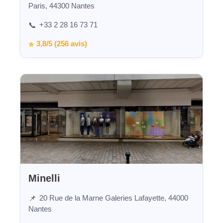
Paris, 44300 Nantes
+33 2 28 16 73 71
📞
3,8/5 (256 avis)
⭐
Minelli
20 Rue de la Marne Galeries Lafayette, 44000
📌
Nantes