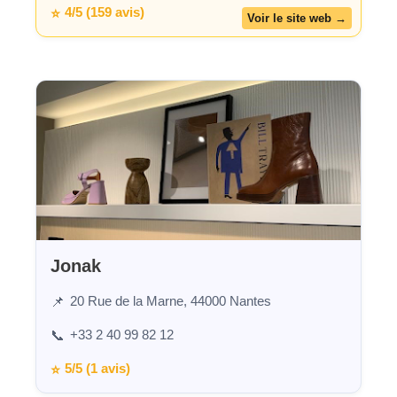
4/5 (159 avis)
⭐
Jonak
20 Rue de la Marne, 44000 Nantes
📌
+33 2 40 99 82 12
📞
5/5 (1 avis)
⭐