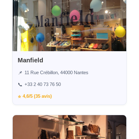
Manfield
11 Rue Crébillon, 44000 Nantes
📌
+33 2 40 73 76 50
📞
4,6/5 (35 avis)
⭐