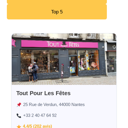
Top 5
Tout Pour Les Fêtes
25 Rue de Verdun, 44000 Nantes
+33 2 40 47 64 92
4,4/5 (202 avis)