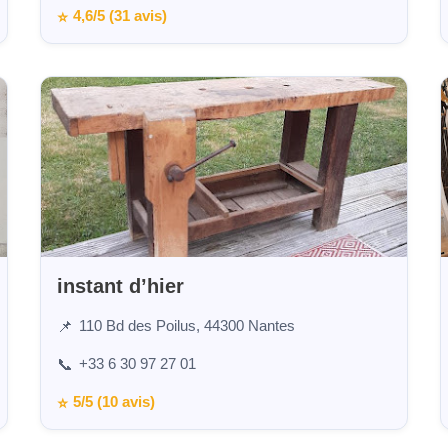
4,6/5 (31 avis)
⭐
instant d’hier
110 Bd des Poilus, 44300 Nantes
📌
+33 6 30 97 27 01
📞
5/5 (10 avis)
⭐