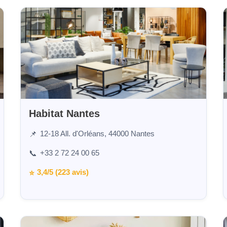
Habitat Nantes
12-18 All. d'Orléans, 44000 Nantes
📌
+33 2 72 24 00 65
📞
3,4/5 (223 avis)
⭐