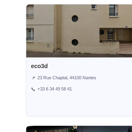
eco3d
23 Rue Chaptal, 44100 Nantes
📌
+33 6 34 49 58 41
📞