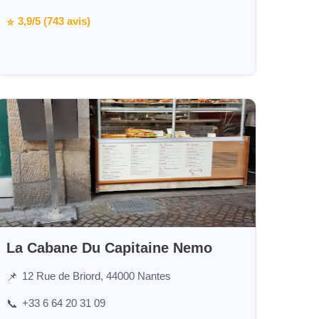
3,9/5 (743 avis)
⭐
La Cabane Du Capitaine Nemo
12 Rue de Briord, 44000 Nantes
📌
+33 6 64 20 31 09
📞