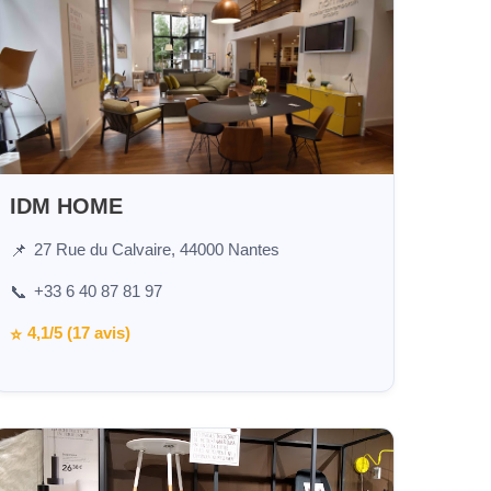
IDM HOME
27 Rue du Calvaire, 44000 Nantes
📌
+33 6 40 87 81 97
📞
4,1/5 (17 avis)
⭐