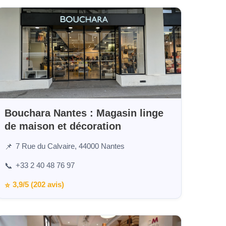
Bouchara Nantes : Magasin linge
de maison et décoration
7 Rue du Calvaire, 44000 Nantes
📌
+33 2 40 48 76 97
📞
3,9/5 (202 avis)
⭐