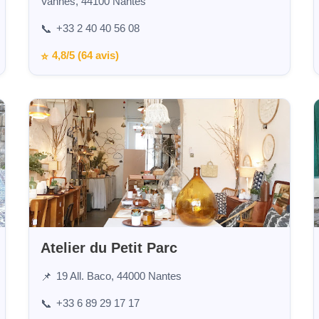
Vannes, 44100 Nantes
+33 2 40 40 56 08
📞
4,8/5 (64 avis)
⭐
Atelier du Petit Parc
19 All. Baco, 44000 Nantes
📌
+33 6 89 29 17 17
📞