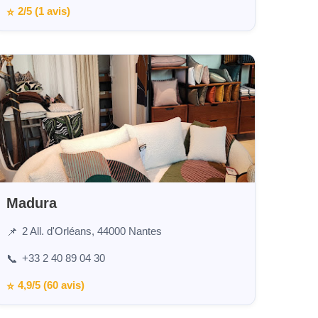
2/5 (1 avis)
⭐
Madura
2 All. d'Orléans, 44000 Nantes
📌
+33 2 40 89 04 30
📞
4,9/5 (60 avis)
⭐