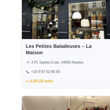
Les Petites Baladeuses – La
Maison
3 Pl. Sainte-Croix, 44000 Nantes
📌
+33 9 87 52 88 83
📞
4,1/5 (32 avis)
⭐