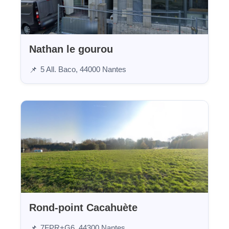
Nathan le gourou
5 All. Baco, 44000 Nantes
📌
Rond-point Cacahuète
7FPR+G6, 44300 Nantes
📌