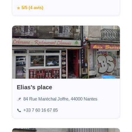
5/5 (4 avis)
⭐
Elias’s place
84 Rue Maréchal Joffre, 44000 Nantes
📌
+33 7 60 16 67 85
📞