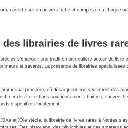
e porte ouverte sur un univers riche et complexe où chaque o
des librairies de livres rar
es siècles s’épanouir une tradition particulière autour du livre
 imprimeurs et savants. La présence de librairies spécialisée
 commercial prospère, où débarquent non seulement des marc
tituer des collections soigneusement choisies, souvent li
fonds disponibles localement.
IXe et XXe siècle, la librairie de livres rares à Nantes s’e
ttéraires. Des historiens, des bibliophiles et des amateurs é