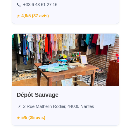
+33 6 43 61 27 16
📞
4,9/5 (37 avis)
⭐
Dépôt Sauvage
2 Rue Mathelin Rodier, 44000 Nantes
📌
5/5 (25 avis)
⭐