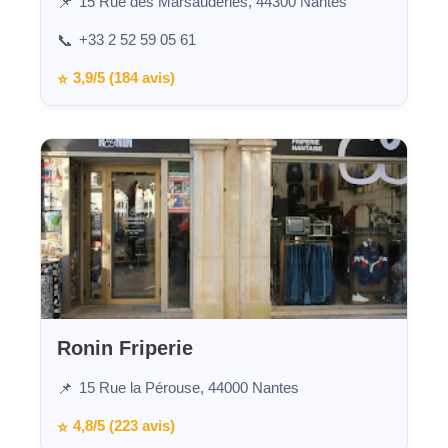
15 Rue des Marsauderies, 44300 Nantes
📌
+33 2 52 59 05 61
📞
3,9/5 (184 avis)
⭐
Ronin Friperie
15 Rue la Pérouse, 44000 Nantes
📌
4,8/5 (223 avis)
⭐