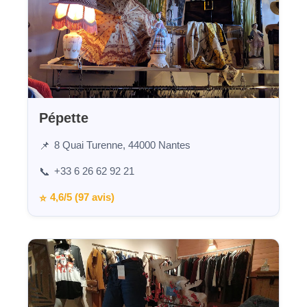
Pépette
8 Quai Turenne, 44000 Nantes
📌
+33 6 26 62 92 21
📞
4,6/5 (97 avis)
⭐