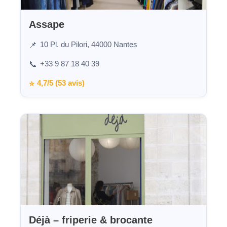
Assape
10 Pl. du Pilori, 44000 Nantes
📌
+33 9 87 18 40 39
📞
4,7/5 (53 avis)
⭐
Déjà – friperie & brocante