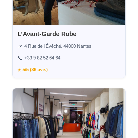
L’Avant-Garde Robe
4 Rue de l'Évêché, 44000 Nantes
📌
+33 9 82 52 64 64
📞
5/5 (36 avis)
⭐