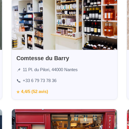
Comtesse du Barry
11 Pl. du Pilori, 44000 Nantes
📌
+33 6 79 73 78 36
📞
4,4/5 (52 avis)
⭐