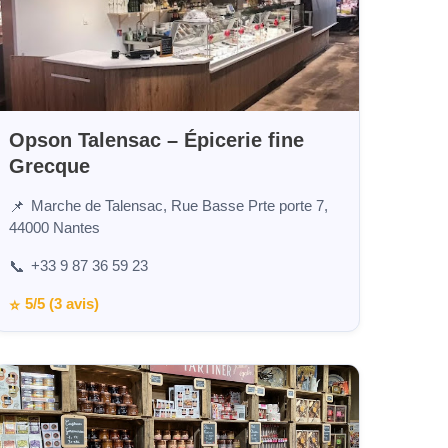
Opson Talensac – Épicerie fine
Grecque
Marche de Talensac, Rue Basse Prte porte 7,
📌
44000 Nantes
+33 9 87 36 59 23
📞
5/5 (3 avis)
⭐