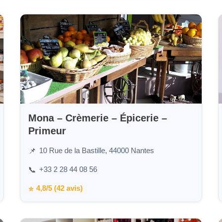
Mona – Crèmerie – Épicerie –
Primeur
10 Rue de la Bastille, 44000 Nantes
📌
+33 2 28 44 08 56
📞
4,8/5 (42 avis)
⭐