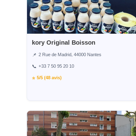
kory Original Boisson
2 Rue de Madrid, 44000 Nantes
📌
+33 7 50 95 20 10
📞
5/5 (48 avis)
⭐