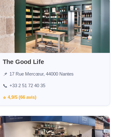
The Good Life
17 Rue Mercœur, 44000 Nantes
📌
+33 2 51 72 40 35
📞
4,9/5 (66 avis)
⭐