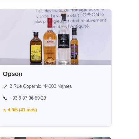
Opson
2 Rue Copernic, 44000 Nantes
📌
+33 9 87 36 59 23
📞
4,9/5 (41 avis)
⭐