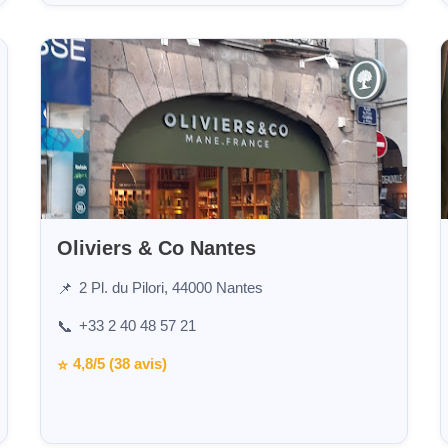
Oliviers & Co Nantes
2 Pl. du Pilori, 44000 Nantes
📌
+33 2 40 48 57 21
📞
4,8/5 (38 avis)
⭐