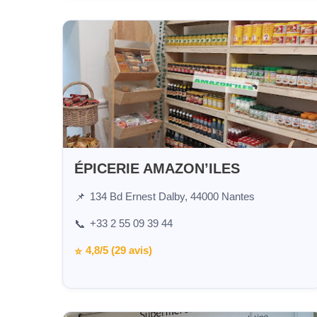
ÉPICERIE AMAZON’ILES
134 Bd Ernest Dalby, 44000 Nantes
📌
+33 2 55 09 39 44
📞
4,8/5 (29 avis)
⭐