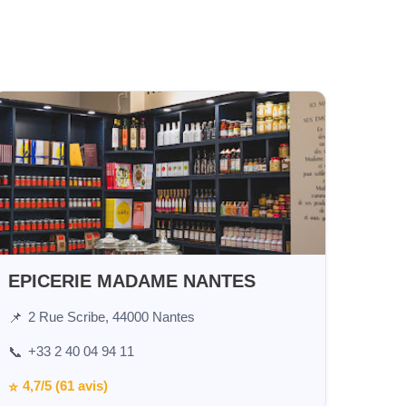
EPICERIE MADAME NANTES
2 Rue Scribe, 44000 Nantes
📌
+33 2 40 04 94 11
📞
4,7/5 (61 avis)
⭐