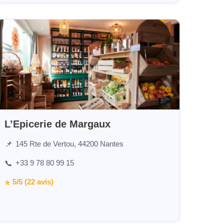
L’Epicerie de Margaux
145 Rte de Vertou, 44200 Nantes
📌
+33 9 78 80 99 15
📞
5/5 (22 avis)
⭐