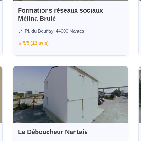
Formations réseaux sociaux –
Mélina Brulé
Pl. du Bouffay, 44000 Nantes
📌
5/5 (13 avis)
⭐
Le Déboucheur Nantais