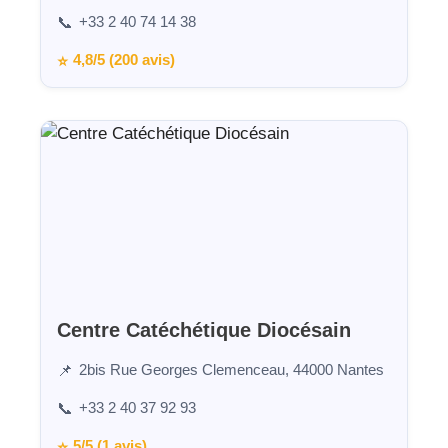
+33 2 40 74 14 38
📞
4,8/5 (200 avis)
⭐
Centre Catéchétique Diocésain
2bis Rue Georges Clemenceau, 44000 Nantes
📌
+33 2 40 37 92 93
📞
5/5 (1 avis)
⭐