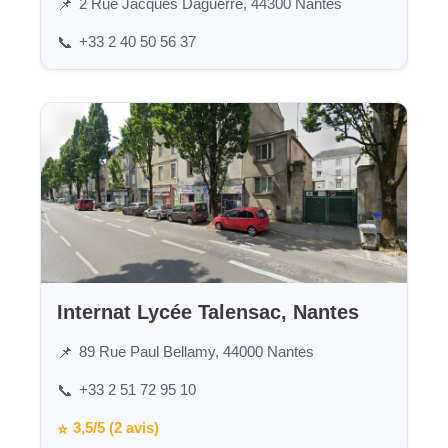
2 Rue Jacques Daguerre, 44300 Nantes
📌
+33 2 40 50 56 37
📞
Internat Lycée Talensac, Nantes
89 Rue Paul Bellamy, 44000 Nantes
📌
+33 2 51 72 95 10
📞
3,5/5 (2 avis)
⭐