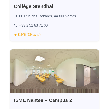
Collège Stendhal
88 Rue des Renards, 44300 Nantes
📌
+33 2 51 83 71 00
📞
3,9/5 (29 avis)
⭐
ISME Nantes – Campus 2