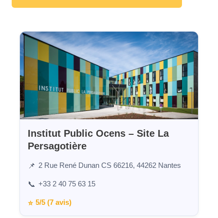
Institut Public Ocens – Site La
Persagotière
2 Rue René Dunan CS 66216, 44262 Nantes
📌
+33 2 40 75 63 15
📞
5/5 (7 avis)
⭐