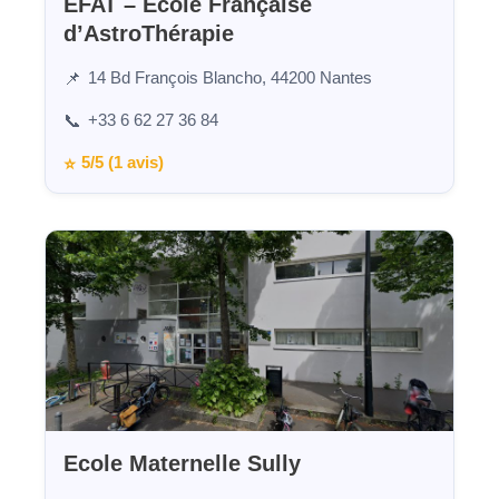
EFAT – École Française
d’AstroThérapie
14 Bd François Blancho, 44200 Nantes
📌
+33 6 62 27 36 84
📞
5/5 (1 avis)
⭐
Ecole Maternelle Sully