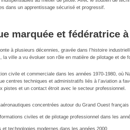
tés indispensables au métier de pilote. Avec le soutien de te
res dans un apprentissage sécurisé et progressif.
ue marquée et fédératrice 
nte à plusieurs décennies, gravée dans l’histoire industrielle
, la ville a vu évoluer son rôle en matière de pilotage et de 
iation civile et commerciale dans les années 1970-1980, où N
que centres techniques et administratifs liés à l’aviation a 
x pistes et un contact étroit avec le secteur professionnel.
t aéronautiques concentrées autour du Grand Ouest français
formations civiles et de pilotage professionnel dans les ann
s et technologies modernes dans les années 2000