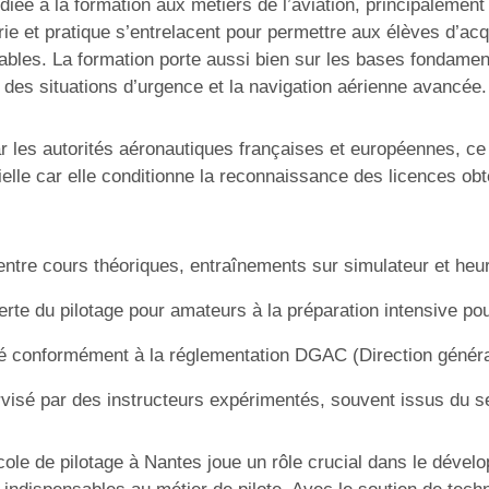
diée à la formation aux métiers de l’aviation, principalement
ie et pratique s’entrelacent pour permettre aux élèves d’ac
sables. La formation porte aussi bien sur les bases fondame
on des situations d’urgence et la navigation aérienne avancée.
r les autorités aéronautiques françaises et européennes, ce
lle car elle conditionne la reconnaissance des licences obtenu
entre cours théoriques, entraînements sur simulateur et heur
te du pilotage pour amateurs à la préparation intensive pour
 conformément à la réglementation DGAC (Direction générale 
visé par des instructeurs expérimentés, souvent issus du se
ole de pilotage à Nantes joue un rôle crucial dans le dévelo