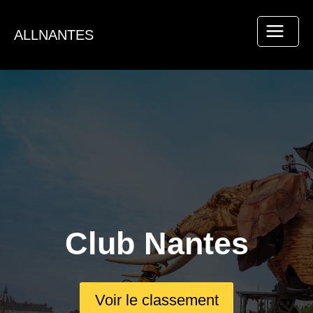
Aller
au
ALLNANTES
contenu
Club Nantes
Voir le classement