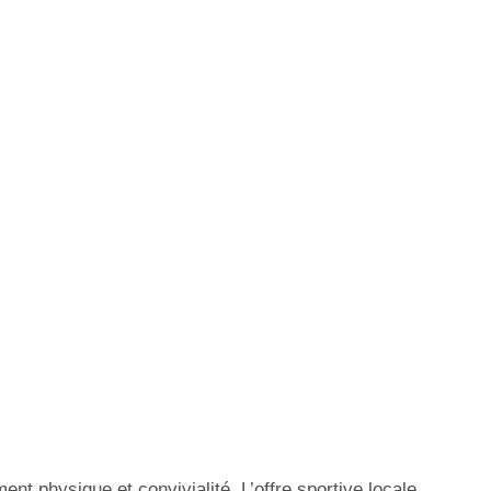
nt physique et convivialité. L’offre sportive locale