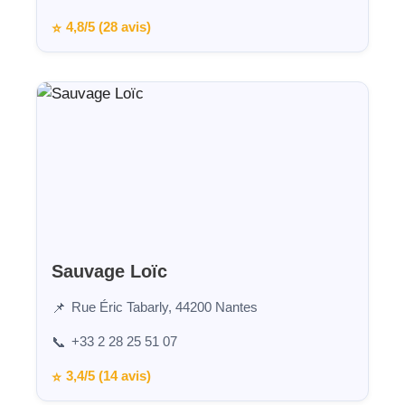
4,8/5 (28 avis)
⭐
Sauvage Loïc
Rue Éric Tabarly, 44200 Nantes
📌
+33 2 28 25 51 07
📞
3,4/5 (14 avis)
⭐