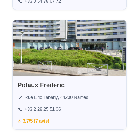
+33 9 54 78 67 72
📞
Potaux Frédéric
Rue Éric Tabarly, 44200 Nantes
📌
+33 2 28 25 51 06
📞
3,7/5 (7 avis)
⭐