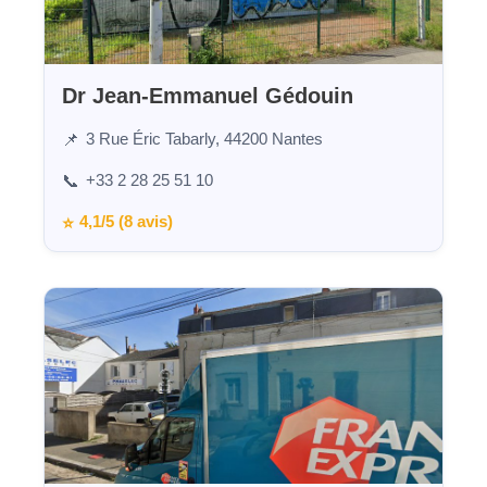
Dr Jean-Emmanuel Gédouin
3 Rue Éric Tabarly, 44200 Nantes
📌
+33 2 28 25 51 10
📞
4,1/5 (8 avis)
⭐