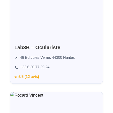
Lab3B – Oculariste
46 Bd Jules Verne, 44300 Nantes
📌
+33 6 30 77 39 24
📞
5/5 (12 avis)
⭐