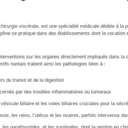
hirurgie viscérale, est une spécialité médicale dédiée à la p
pline se pratique dans des établissements dont la vocation e
interventions sur les organes directement impliqués dans la 
ifs nantais traitent ainsi les pathologies liées à :
rs du transit et de la digestion
ncernés par des troubles inflammatoires ou tumoraux
sicule biliaire et les voies biliaires cruciales pour la sécr
, les reins, l’utérus et les ovaires, parfois intervenus d
les parathyroïdes, et les surrénales, dont la gestion en chir