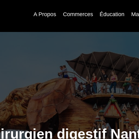
A Propos
Commerces
Éducation
Ma
irurgien digestif Nan