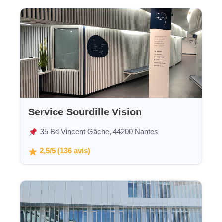
Service Sourdille Vision
35 Bd Vincent Gâche, 44200 Nantes
2,5/5 (136 avis)