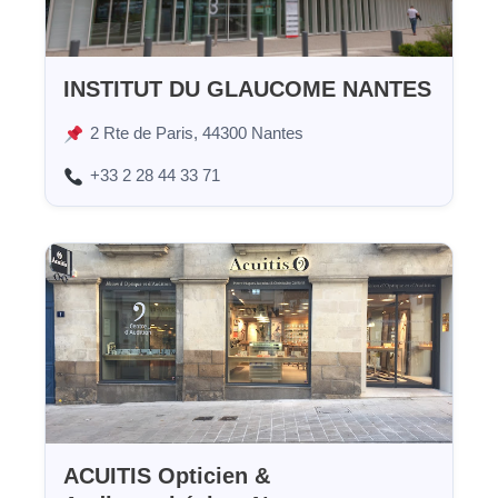
INSTITUT DU GLAUCOME NANTES
2 Rte de Paris, 44300 Nantes
+33 2 28 44 33 71
ACUITIS Opticien &