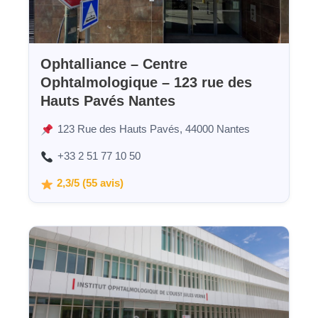
Ophtalliance – Centre
Ophtalmologique – 123 rue des
Hauts Pavés Nantes
123 Rue des Hauts Pavés, 44000 Nantes
+33 2 51 77 10 50
2,3/5 (55 avis)