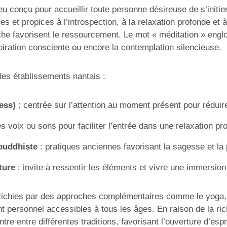
u conçu pour accueillir toute personne désireuse de s’initier 
et propices à l’introspection, à la relaxation profonde et à
oche favorisent le ressourcement. Le mot « méditation » engl
spiration consciente ou encore la contemplation silencieuse.
des établissements nantais :
ess)
: centrée sur l’attention au moment présent pour réduire 
voix ou sons pour faciliter l’entrée dans une relaxation pr
bouddhiste
: pratiques anciennes favorisant la sagesse et la p
ture
: invite à ressentir les éléments et vivre une immersion
richies par des approches complémentaires comme le yoga, la
personnel accessibles à tous les âges. En raison de la rich
 entre différentes traditions, favorisant l’ouverture d’espri