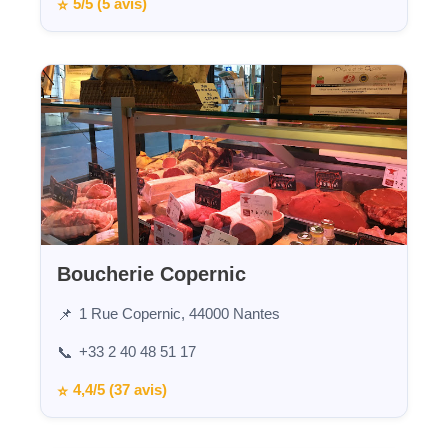
5/5 (5 avis)
⭐
Boucherie Copernic
1 Rue Copernic, 44000 Nantes
📌
+33 2 40 48 51 17
📞
4,4/5 (37 avis)
⭐