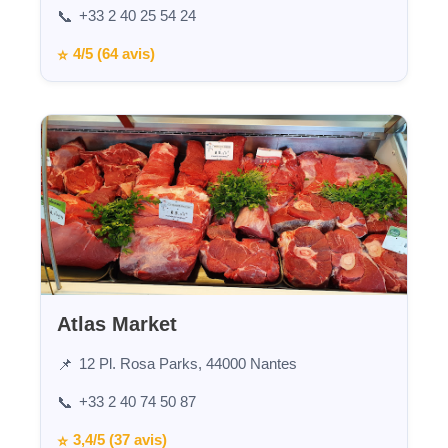
+33 2 40 25 54 24
📞
4/5 (64 avis)
⭐
Atlas Market
12 Pl. Rosa Parks, 44000 Nantes
📌
+33 2 40 74 50 87
📞
3,4/5 (37 avis)
⭐