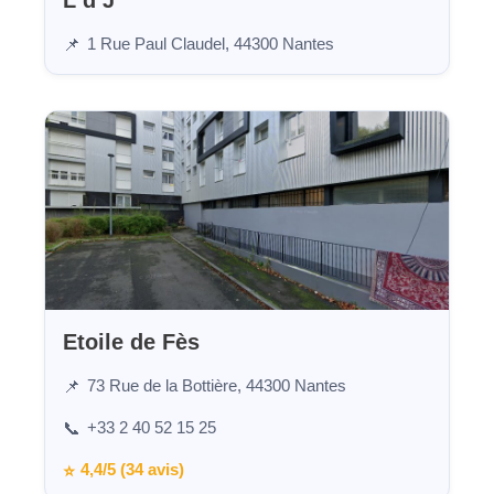
L d J
1 Rue Paul Claudel, 44300 Nantes
📌
Etoile de Fès
73 Rue de la Bottière, 44300 Nantes
📌
+33 2 40 52 15 25
📞
4,4/5 (34 avis)
⭐