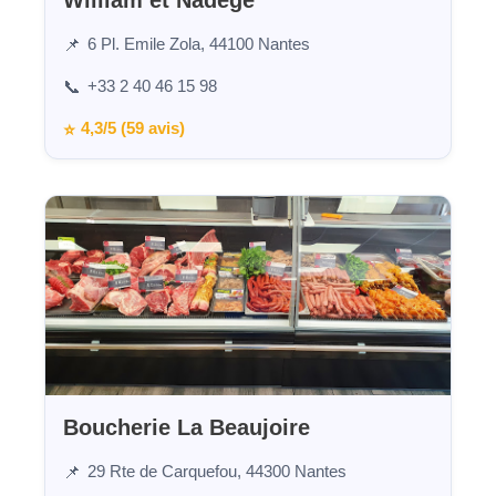
William et Nadège
6 Pl. Emile Zola, 44100 Nantes
📌
+33 2 40 46 15 98
📞
4,3/5 (59 avis)
⭐
Boucherie La Beaujoire
29 Rte de Carquefou, 44300 Nantes
📌