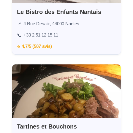
Le Bistro des Enfants Nantais
4 Rue Desaix, 44000 Nantes
📌
+33 2 51 12 15 11
📞
4,7/5 (587 avis)
⭐
Tartines et Bouchons