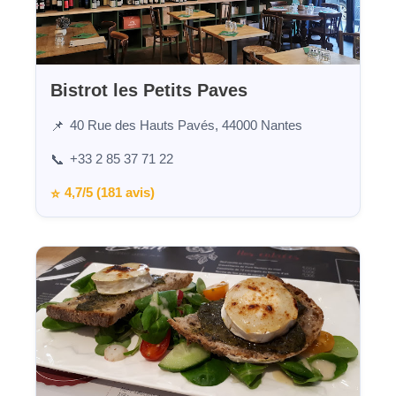
Bistrot les Petits Paves
40 Rue des Hauts Pavés, 44000 Nantes
📌
+33 2 85 37 71 22
📞
4,7/5 (181 avis)
⭐