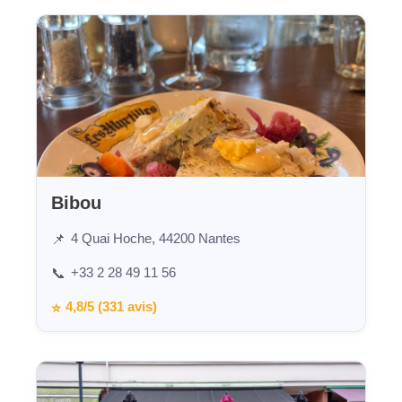
Bibou
4 Quai Hoche, 44200 Nantes
📌
+33 2 28 49 11 56
📞
4,8/5 (331 avis)
⭐