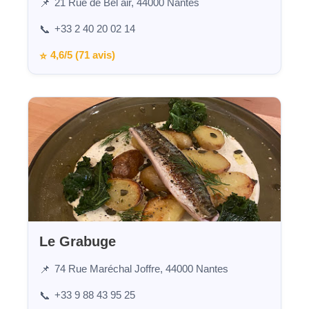
21 Rue de Bel air, 44000 Nantes
📌
+33 2 40 20 02 14
📞
4,6/5 (71 avis)
⭐
Le Grabuge
74 Rue Maréchal Joffre, 44000 Nantes
📌
+33 9 88 43 95 25
📞