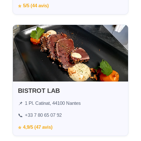
5/5 (44 avis)
⭐
BISTROT LAB
1 Pl. Catinat, 44100 Nantes
📌
+33 7 80 65 07 92
📞
4,9/5 (47 avis)
⭐