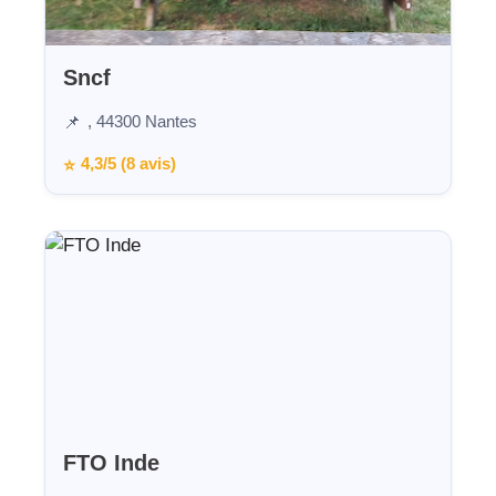
Sncf
, 44300 Nantes
📌
4,3/5 (8 avis)
⭐
FTO Inde