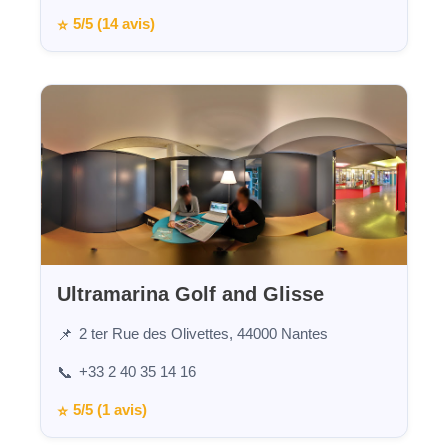
5/5 (14 avis)
⭐
Ultramarina Golf and Glisse
2 ter Rue des Olivettes, 44000 Nantes
📌
+33 2 40 35 14 16
📞
5/5 (1 avis)
⭐