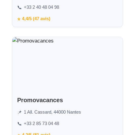
+33 2 40 48 04 98
📞
4,4/5 (47 avis)
⭐
Promovacances
1 All. Cassard, 44000 Nantes
📌
+33 2 85 73 04 48
📞