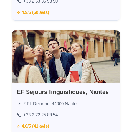
+33 2 53 35 53 50
📞
4,9/5 (68 avis)
⭐
EF Séjours linguistiques, Nantes
2 Pl. Delorme, 44000 Nantes
📌
+33 2 72 25 89 54
📞
4,6/5 (41 avis)
⭐