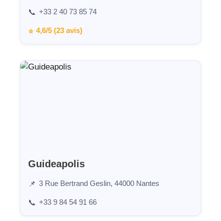
+33 2 40 73 85 74
📞
4,6/5 (23 avis)
⭐
Guideapolis
3 Rue Bertrand Geslin, 44000 Nantes
📌
+33 9 84 54 91 66
📞